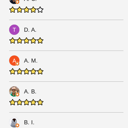
D. A.
A. M.
A. B.
B. I.