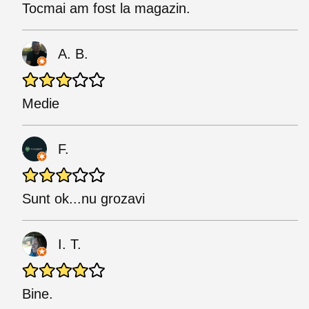
Tocmai am fost la magazin.
A. B.
Medie
F.
Sunt ok...nu grozavi
I. T.
Bine.