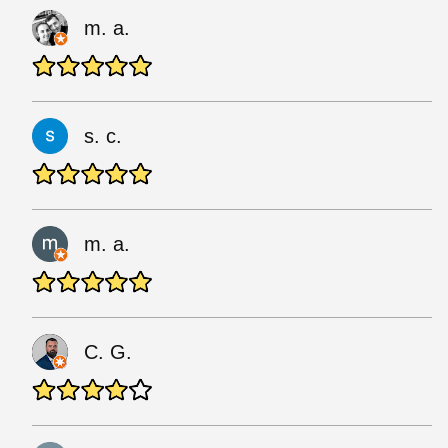
m. a.
s. c.
m. a.
C. G.