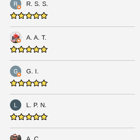
R. S. S.
A. A. T.
G. I.
L. P. N.
A. C.