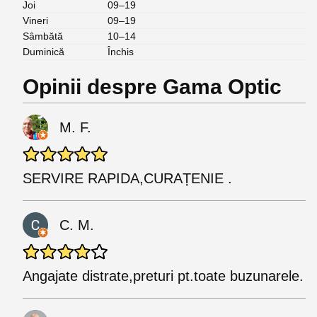
Joi
09–19
Vineri
09–19
Sâmbătă
10–14
Duminică
Închis
Opinii despre Gama Optic
M. F.
SERVIRE RAPIDA,CURAȚENIE .
C. M.
Angajate distrate,preturi pt.toate buzunarele.