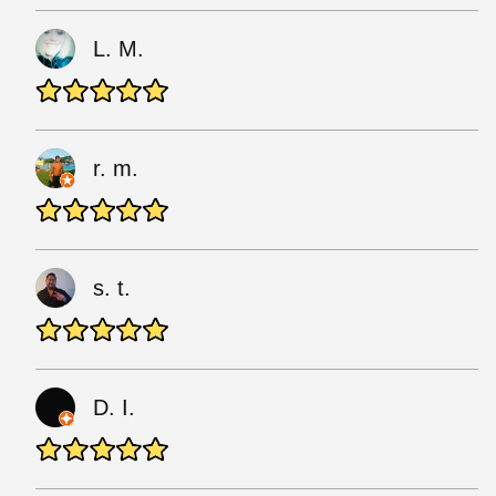
L. M.
r. m.
s. t.
D. I.