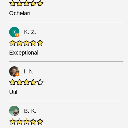
Ochelari
K. Z.
Excepțional
i. h.
Util
B. K.