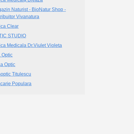
azin Naturist - BioNatur Shop -
tribuitor Vivanatura
ica Clear
TIC STUDIO
ica Medicala Dr.Viulet Violeta
 Optic
a Optic
soptic Titulescu
carie Populara