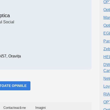
OP
Opt
ptica
Mar
l Social
Opt
EGL
Par
Zeb
57, Oravița
HE
DWT
Cam
Net
 TOATE OPINIILE
Loy
RIA
OP
Contactează-ne
Imagini
Opt