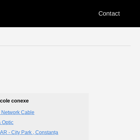
Contact
icole conexe
 Network Cable
 Optic
AR - City Park , Constanța