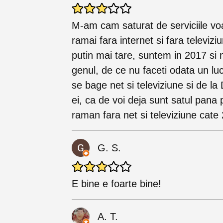
M-am cam saturat de serviciile vo
ramai fara internet si fara televiz
putin mai tare, suntem in 2017 si 
genul, de ce nu faceti odata un lu
se bage net si televiziune si de l
ei, ca de voi deja sunt satul pana p
raman fara net si televiziune cate 2
G. S.
E bine e foarte bine!
A. T.