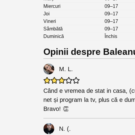
Miercuri
09–17
Joi
09–17
Vineri
09–17
Sâmbătă
09–17
Duminică
Închis
Opinii despre Balean
M. L.
Când e vremea de stat in casa, (c
net și program la tv, plus că e dum
Bravo! 👏
N. (.