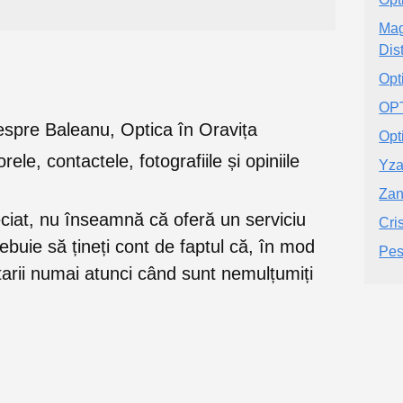
Mag
Dis
Opt
OP
e despre Baleanu, Optica în Oravița
Opt
orele, contactele, fotografiile și opiniile
Yza
Zan
eciat, nu înseamnă că oferă un serviciu
Cri
trebuie să țineți cont de faptul că, în mod
Pes
rii numai atunci când sunt nemulțumiți