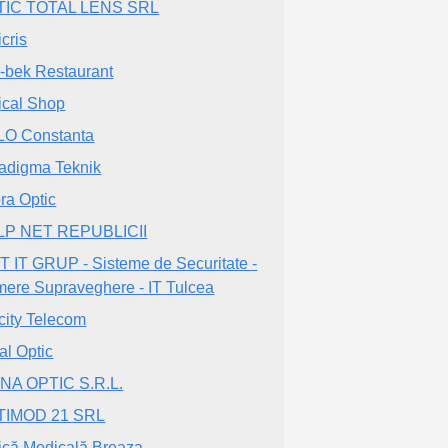
TIC TOTAL LENS SRL
icris
-bek Restaurant
ical Shop
O Constanta
adigma Teknik
ra Optic
LP NET REPUBLICII
 IT GRUP - Sisteme de Securitate -
ere Supraveghere - IT Tulcea
city Telecom
al Optic
NA OPTIC S.R.L.
TIMOD 21 SRL
ică Medicalặ Breaza