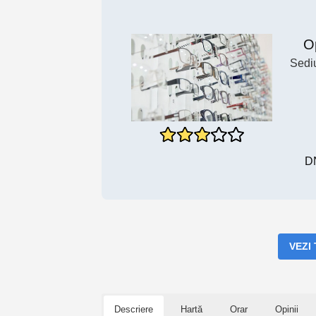
O
Sediu
DN
VEZI
Descriere
Hartă
Orar
Opinii