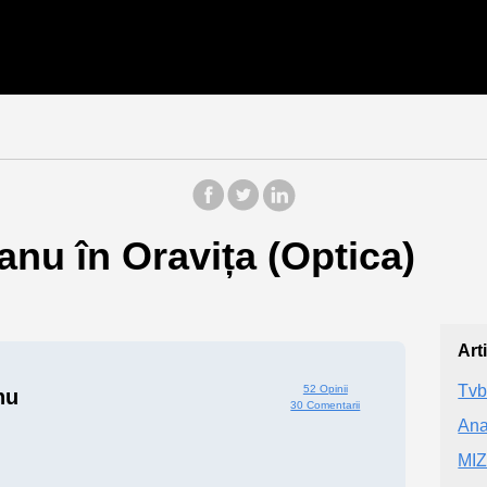
anu în Oravița (Optica)
Art
Tvb
52 Opinii
nu
30 Comentarii
Ana
MIZ