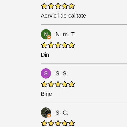
Aervicii de calitate
N. m. T.
Din
S. S.
Bine
S. C.