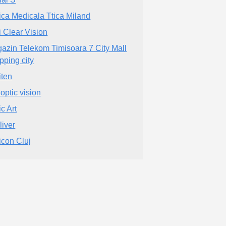
ica Medicala Ttica Miland
i Clear Vision
azin Telekom Timisoara 7 City Mall
pping city
iten
 optic vision
c Art
liver
icon Cluj