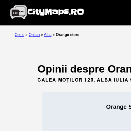
Opinii
»
Optica
»
Alba
»
Orange store
Opinii despre Orang
CALEA MOȚILOR 120, ALBA IULIA 
Orange S