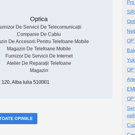
Pro
SI
Optica
Opt
urnizor De Servicii De Telecomunicații
Net
Companie De Cablu
OP
zin De Accesorii Pentru Telefoane Mobile
Magazin De Telefoane Mobile
Bal
Furnizor De Servicii De Internet
Yuk
Atelier De Reparații Telefoane
OP
Magazin
Arte
 120, Alba Iulia 510001
EMI
OP
Serv
opt
 TOATE OPINIILE
Cup
Can