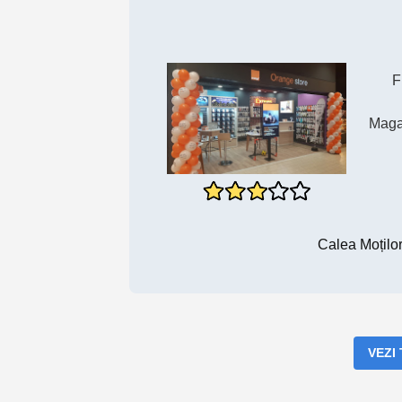
F
Maga
Calea Moților
VEZI