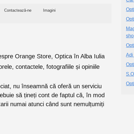
Opt
Contactează-ne
Imagini
Opt
Mag
sho
Opt
Adi
e despre Orange Store, Optica în Alba Iulia
Opti
orele, contactele, fotografiile și opiniile
S.O
Opt
eciat, nu înseamnă că oferă un serviciu
trebuie să țineți cont de faptul că, în mod
rii numai atunci când sunt nemulțumiți