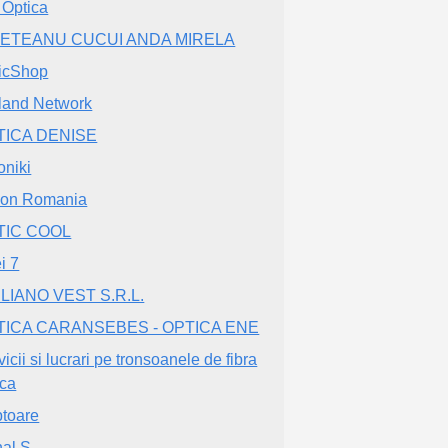
 Optica
RETEANU CUCUI ANDA MIRELA
icShop
land Network
TICA DENISE
oniki
on Romania
TIC COOL
i 7
LIANO VEST S.R.L.
TICA CARANSEBES - OPTICA ENE
icii si lucrari pe tronsoanele de fibra
ica
toare
al S