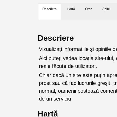
Descriere
Hartă
Orar
Opinii
Descriere
Vizualizați informațiile și opiniil
Aici puteți vedea locația site-ului, 
reale făcute de utilizatori.
Chiar dacă un site este puțin apr
prost sau că fac lucrurile greșit, 
normal, oamenii postează comenta
de un serviciu
Hartă