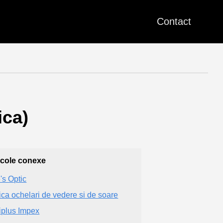
Contact
ica)
icole conexe
's Optic
ica ochelari de vedere si de soare
iplus Impex