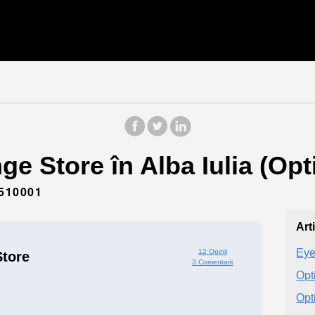
e Store în Alba Iulia (Opt
510001
Art
Eye
12 Opinii
tore
3 Comentarii
Opt
Opt