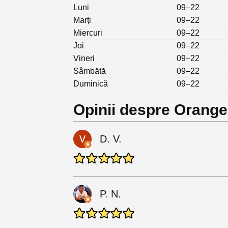
Luni
09–22
Marți
09–22
Miercuri
09–22
Joi
09–22
Vineri
09–22
Sâmbătă
09–22
Duminică
09–22
Opinii despre Orange
D. V.
P. N.