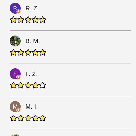
R. Z.
B. M.
F. z.
M. I.