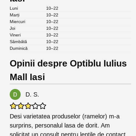
Luni
10–22
Marți
10–22
Miercuri
10–22
Joi
10–22
Vineri
10–22
Sâmbătă
10–22
Duminică
10–22
Opinii despre Optiblu Iulius
Mall Iasi
D. S.
Desi varietatea produselor (ramelor) m-a
surprins, personalul lasa de dorit. Am
solicitat un consult pentru lentile de contact,