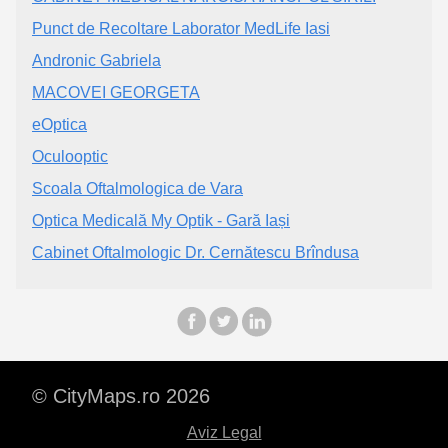
Punct de Recoltare Laborator MedLife Iasi
Andronic Gabriela
MACOVEI GEORGETA
eOptica
Oculooptic
Scoala Oftalmologica de Vara
Optica Medicală My Optik - Gară Iași
Cabinet Oftalmologic Dr. Cernătescu Brîndusa
© CityMaps.ro 2026
Aviz Legal