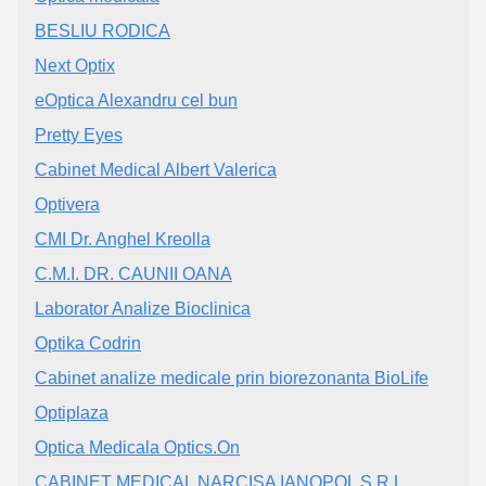
BESLIU RODICA
Next Optix
eOptica Alexandru cel bun
Pretty Eyes
Cabinet Medical Albert Valerica
Optivera
CMI Dr. Anghel Kreolla
C.M.I. DR. CAUNII OANA
Laborator Analize Bioclinica
Optika Codrin
Cabinet analize medicale prin biorezonanta BioLife
Optiplaza
Optica Medicala Optics.On
CABINET MEDICAL NARCISA IANOPOL S.R.L.