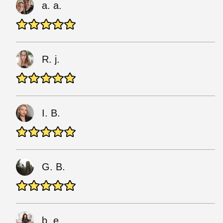
a. a.
R. j.
I. B.
G. B.
b. e.