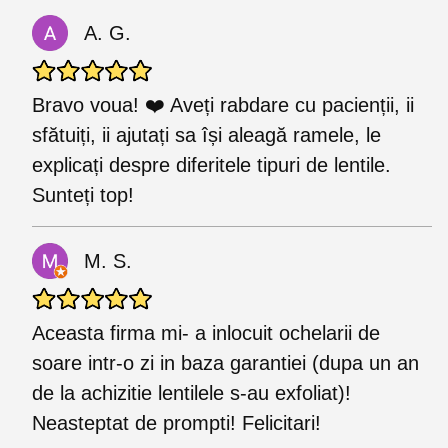
A. G.
Bravo voua! ❤️ Aveți rabdare cu pacienții, ii
sfătuiți, ii ajutați sa își aleagă ramele, le
explicați despre diferitele tipuri de lentile.
Sunteți top!
M. S.
Aceasta firma mi- a inlocuit ochelarii de
soare intr-o zi in baza garantiei (dupa un an
de la achizitie lentilele s-au exfoliat)!
Neasteptat de prompti! Felicitari!