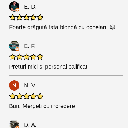
E. D.
Foarte drăguță fata blondă cu ochelari. 😆
E. F.
Prețuri mici și personal calificat
N. V.
Bun. Mergeti cu incredere
D. A.