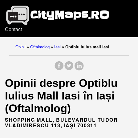
Contact
Opinii
»
Oftalmolog
»
Iasi
»
Optiblu iulius mall iasi
Opinii despre Optiblu
Iulius Mall Iasi în Iași
(Oftalmolog)
SHOPPING MALL, BULEVARDUL TUDOR
VLADIMIRESCU 113, IAȘI 700311