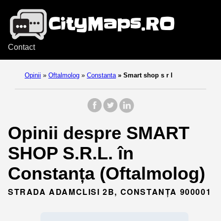
Contact
Opinii
»
Oftalmolog
»
Constanta
»
Smart shop s r l
Opinii despre SMART
SHOP S.R.L. în
Constanța (Oftalmolog)
STRADA ADAMCLISI 2B, CONSTANȚA 900001