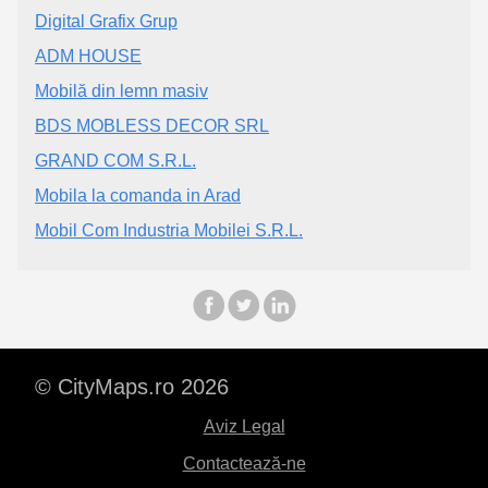
Digital Grafix Grup
ADM HOUSE
Mobilă din lemn masiv
BDS MOBLESS DECOR SRL
GRAND COM S.R.L.
Mobila la comanda in Arad
Mobil Com Industria Mobilei S.R.L.
© CityMaps.ro 2026
Aviz Legal
Contactează-ne