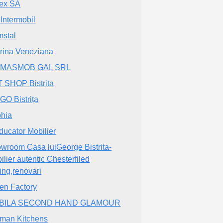
ex SA
 Intermobil
stal
rina Veneziana
 MASMOB GAL SRL
 SHOP Bistrita
GO Bistrița
hia
ducator Mobilier
wroom Casa luiGeorge Bistrita-
ilier autentic Chesterfiled
ing,renovari
en Factory
BILA SECOND HAND GLAMOUR
man Kitchens