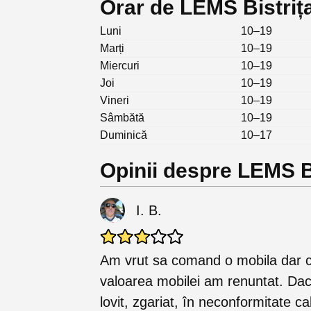
Orar de LEMS Bistriț
Luni
10–19
Marți
10–19
Miercuri
10–19
Joi
10–19
Vineri
10–19
Sâmbătă
10–19
Duminică
10–17
Opinii despre LEMS B
I. B.
Am vrut sa comand o mobila dar c
valoarea mobilei am renuntat. Dac
lovit, zgariat, în neconformitate ca