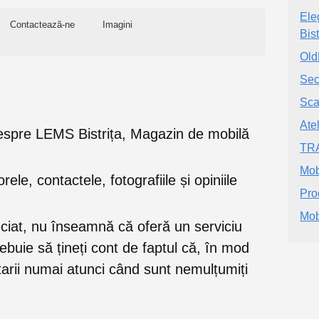
Ele
Contactează-ne
Imagini
Bist
Old
Se
Sc
Ate
e despre LEMS Bistrița, Magazin de mobilă
TR
Mob
orele, contactele, fotografiile și opiniile
Pro
Mob
eciat, nu înseamnă că oferă un serviciu
trebuie să țineți cont de faptul că, în mod
rii numai atunci când sunt nemulțumiți