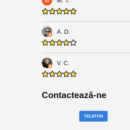
M. T.
A. D.
V. C.
Contactează-ne
TELEFON