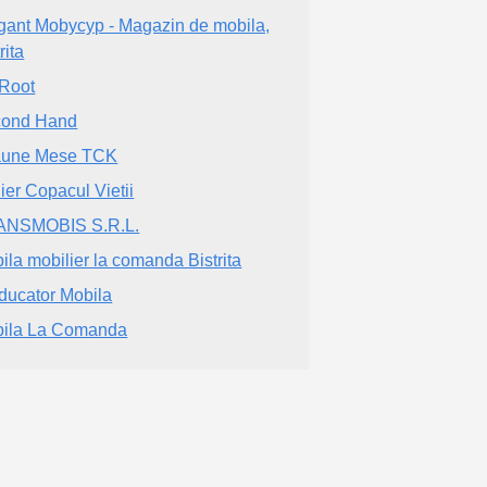
gant Mobycyp - Magazin de mobila,
rita
Root
cond Hand
aune Mese TCK
lier Copacul Vietii
ANSMOBIS S.R.L.
ila mobilier la comanda Bistrita
ducator Mobila
ila La Comanda