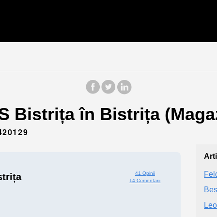
 Bistrița în Bistrița (Maga
420129
Art
Fel
41 Opinii
trița
14 Comentarii
Bes
Leo