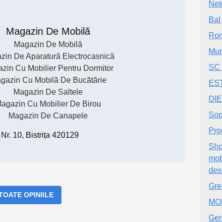
Net
Bal
Magazin De Mobilă
Rom
Magazin De Mobilă
Mur
zin De Aparatură Electrocasnică
SC
zin Cu Mobilier Pentru Dormitor
gazin Cu Mobilă De Bucătărie
EST
Magazin De Saltele
DIE
agazin Cu Mobilier De Birou
Sop
Magazin De Canapele
Pro
 Nr. 10, Bistrița 420129
Sho
mob
des
Gre
 TOATE OPINIILE
MO
Ger