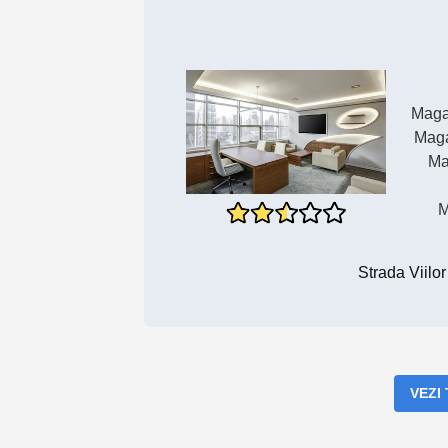
Maga
Maga
Ma
M
Strada Viilor
VEZI