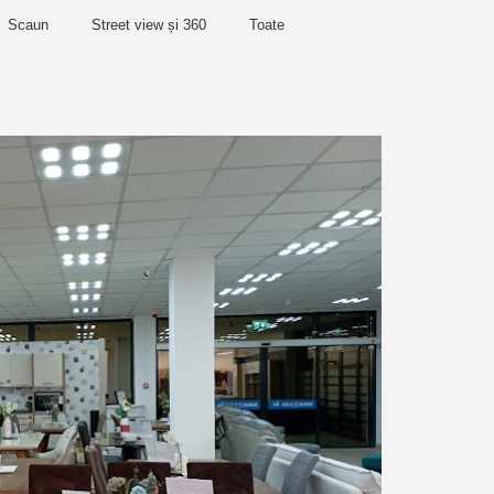
Scaun
Street view și 360
Toate