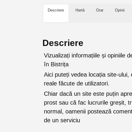
Descriere
Hartă
Orar
Opinii
Descriere
Vizualizați informațiile și opiniil
în Bistrița
Aici puteți vedea locația site-ului, 
reale făcute de utilizatori.
Chiar dacă un site este puțin apr
prost sau că fac lucrurile greșit, 
normal, oamenii postează comenta
de un serviciu