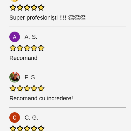
Super profesioniști !!!! 👏👏👏
A. S.
Recomand
F. S.
Recomand cu incredere!
C. G.