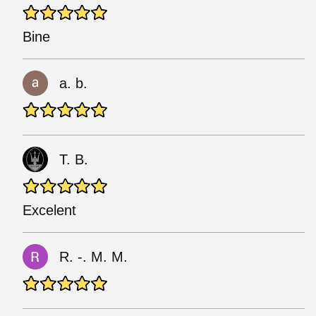
Bine
a. b.
T. B.
Excelent
R. -. M. M.