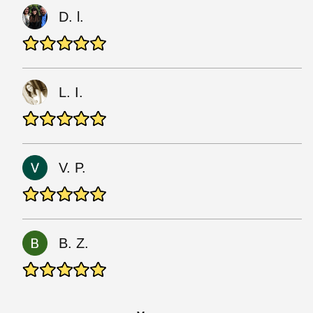
D. l.
L. I.
V. P.
B. Z.