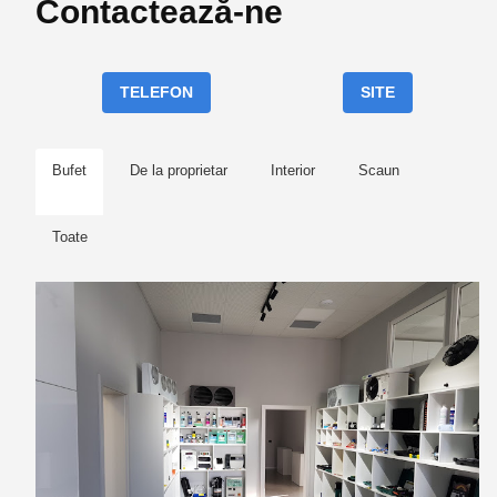
Contactează-ne
TELEFON
SITE
Bufet
De la proprietar
Interior
Scaun
Toate