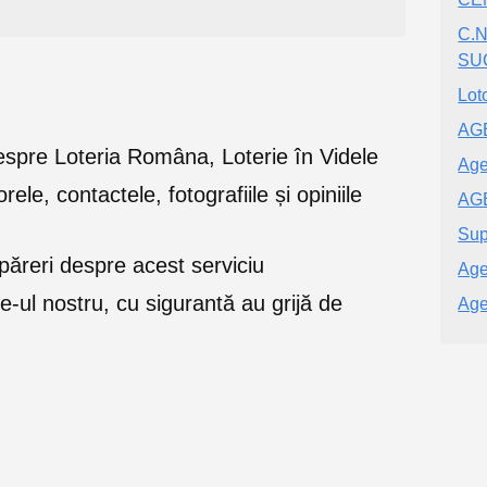
C.N
SU
Lot
AG
e despre Loteria Româna, Loterie în Videle
Age
orele, contactele, fotografiile și opiniile
AG
Sup
ăreri despre acest serviciu
Age
e-ul nostru, cu sigurantă au grijă de
Age