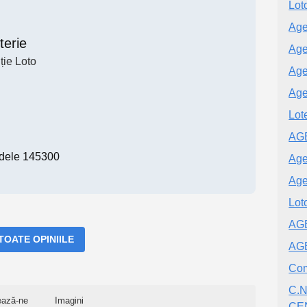
Lot
Age
terie
Age
ție Loto
Age
Age
Lot
AG
dele 145300
Age
Age
Lot
AG
 TOATE OPINIILE
AG
Co
C.N
ează-ne
Imagini
CE