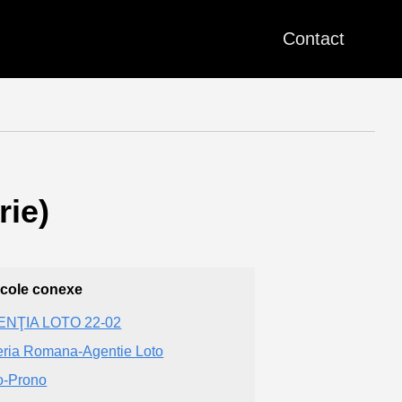
Contact
rie)
icole conexe
ENŢIA LOTO 22-02
eria Romana-Agentie Loto
o-Prono