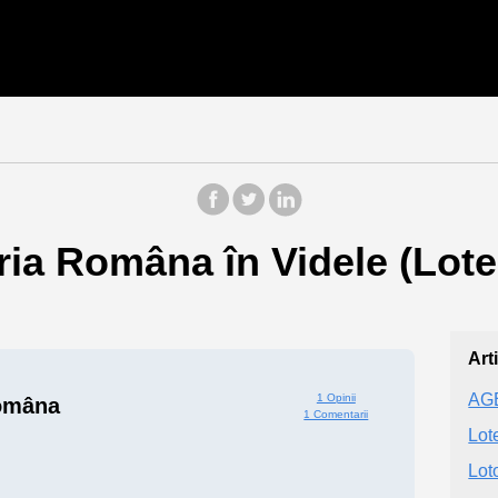
ria Româna în Videle (Lote
Art
AG
1 Opinii
omâna
1 Comentarii
Lot
Lot