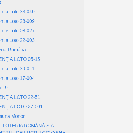
o
ntia Loto 33-040
nția Loto 23-009
ntie Loto 08-027
nția Loto 22-003
eria Română
ENŢIA LOTO 05-15
ntia Loto 39-011
nția Loto 17-004
o 19
ENŢIA LOTO 22-51
ENŢIA LOTO 27-001
muna Monor
. LOTERIA ROMÂNĂ S.A.-
NTRUL DE LUCRU COVASNA