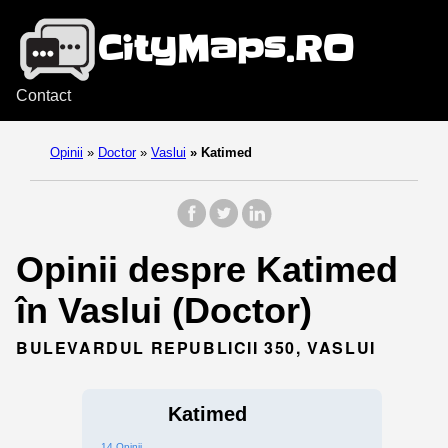
Contact
Opinii
»
Doctor
»
Vaslui
»
Katimed
Opinii despre Katimed
în Vaslui (Doctor)
BULEVARDUL REPUBLICII 350, VASLUI
Katimed
14 Opinii