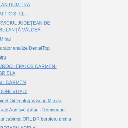
LAN DUMITRA
FFIC S.R.L.
RVICIUL JUDEŢEAN DE
BULANŢĂ VÂLCEA
 Mihai
orator analize DentalTop
tru
VROCHEFALOS CARMEN-
BRIELA
AH CARMEN
ONII VITALII
inet Ginecolog Vascan Mircea
rate Auditive Zalau - Romsound
lui cabimet ORL DR berbieru emilia