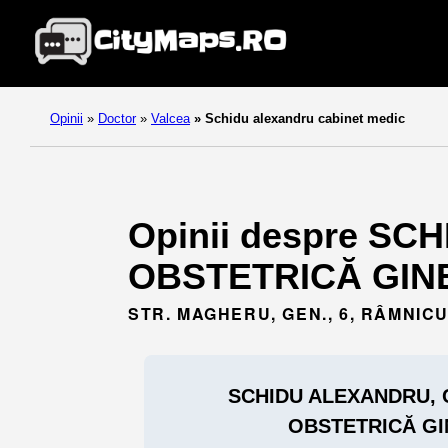
Opinii
»
Doctor
»
Valcea
»
Schidu alexandru cabinet medic
Opinii despre S
OBSTETRICĂ GINEC
STR. MAGHERU, GEN., 6, RÂMNIC
SCHIDU ALEXANDRU, 
OBSTETRICĂ G