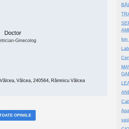
BĂ
TRA
SE
AM
Doctor
Ion
etrician-Ginecolog
Lab
Cen
MA
GA
u Vâlcea, Vâlcea, 240564, Râmnicu Vâlcea
LE
AND
Cab
Apa
 TOATE OPINIILE
vas