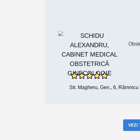
Obst
Str. Magheru, Gen., 6, Râmnic
VEZI