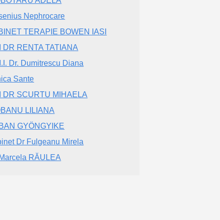
OBOTARU ADELA
senius Nephrocare
BINET TERAPIE BOWEN IASI
I DR RENTA TATIANA
.I. Dr. Dumitrescu Diana
nica Sante
I DR SCURTU MIHAELA
OBANU LILIANA
BAN GYÖNGYIKE
inet Dr Fulgeanu Mirela
 Marcela RĂULEA