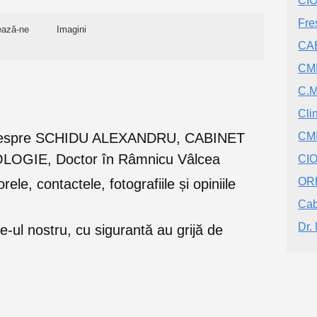
CI
Fre
ează-ne
Imagini
CA
CM
C.M
Cli
niile despre SCHIDU ALEXANDRU, CABINET
CM
GIE, Doctor în Râmnicu Vâlcea
CI
OR
orele, contactele, fotografiile și opiniile
Cab
Dr.
e-ul nostru, cu sigurantă au grijă de