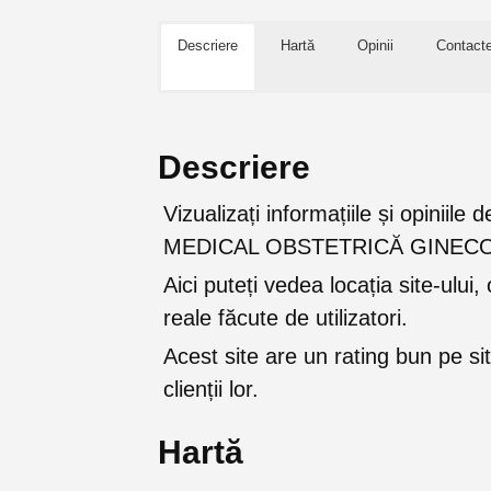
Descriere
Hartă
Opinii
Contact
Descriere
Vizualizați informațiile și opi
MEDICAL OBSTETRICĂ GINECOLO
Aici puteți vedea locația site-ului, 
reale făcute de utilizatori.
Acest site are un rating bun pe sit
clienții lor.
Hartă