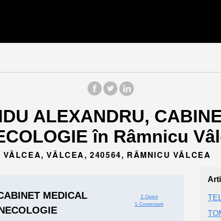
CHIDU ALEXANDRU, CABIN
OLOGIE în Râmnicu Vâlc
U VÂLCEA, VÂLCEA, 240564, RÂMNICU VÂLCEA
Art
CABINET MEDICAL
TEL
2 Opinii
1 Comentarii
INECOLOGIE
TO