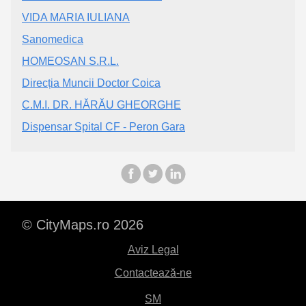
VIDA MARIA IULIANA
Sanomedica
HOMEOSAN S.R.L.
Direcția Muncii Doctor Coica
C.M.I. DR. HĂRĂU GHEORGHE
Dispensar Spital CF - Peron Gara
© CityMaps.ro 2026
Aviz Legal
Contactează-ne
SM