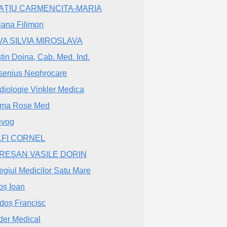
LAŢIU CARMENCITA-MARIA
iana Filimon
VA SILVIA MIROSLAVA
tin Doina, Cab. Med. Ind.
senius Nephrocare
diologie Vinkler Medica
rma Rose Med
ivog
LFI CORNEL
REŞAN VASILE DORIN
egiul Medicilor Satu Mare
oș Ioan
doș Francisc
der Medical