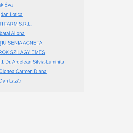
k Èva
dan Lotica
I FARM S.R.L.
batai Aliona
ŢIU SENIA AGNETA
ROK SZILAGY EMES
.I. Dr. Ardelean Silvia-Luminița
 Ciortea Carmen Diana
 Dan Lazăr