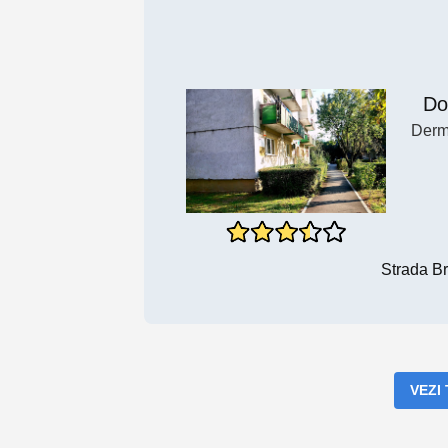
Do
Derm
Strada B
VEZI