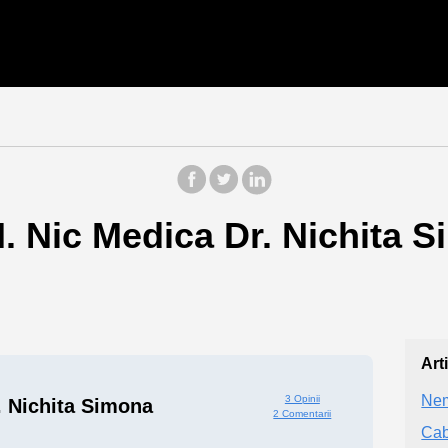
I. Nic Medica Dr. Nichita 
Art
Nem
3 Opinii
. Nichita Simona
2 Comentarii
Cab