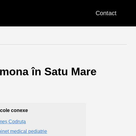
Contact
Simona în Satu Mare
icole conexe
eș Codruța
inet medical pediatrie