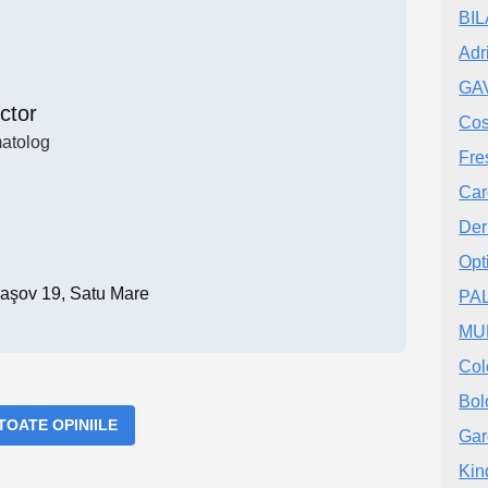
BI
Adr
GA
ctor
Cos
atolog
Fre
Car
De
Opt
raşov 19, Satu Mare
PA
MU
Col
Bol
 TOATE OPINIILE
Gar
Kin