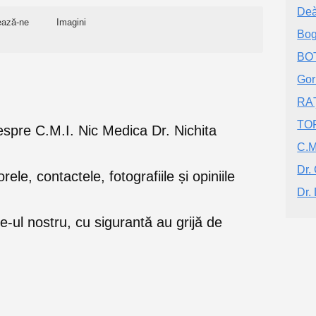
Deà
ează-ne
Imagini
Bog
BOT
Gor
RA
TO
 despre C.M.I. Nic Medica Dr. Nichita
C.M
Dr.
orele, contactele, fotografiile și opiniile
Dr.
e-ul nostru, cu sigurantă au grijă de