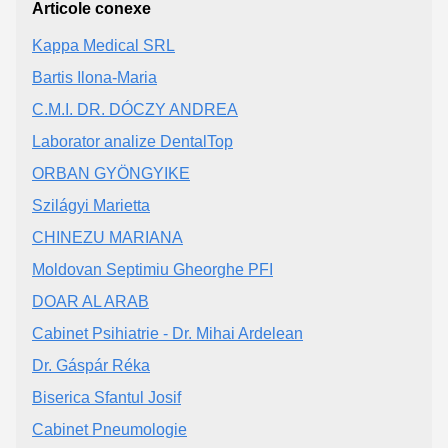
Articole conexe
Kappa Medical SRL
Bartis Ilona-Maria
C.M.I. DR. DÓCZY ANDREA
Laborator analize DentalTop
ORBAN GYÖNGYIKE
Szilágyi Marietta
CHINEZU MARIANA
Moldovan Septimiu Gheorghe PFI
DOAR AL ARAB
Cabinet Psihiatrie - Dr. Mihai Ardelean
Dr. Gáspár Réka
Biserica Sfantul Josif
Cabinet Pneumologie