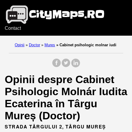
Contact
Opinii
»
Doctor
»
Mures
»
Cabinet psihologic molnar iudi
Opinii despre Cabinet
Psihologic Molnár Iudita
Ecaterina în Târgu
Mureș (Doctor)
STRADA TÂRGULUI 2, TÂRGU MUREȘ