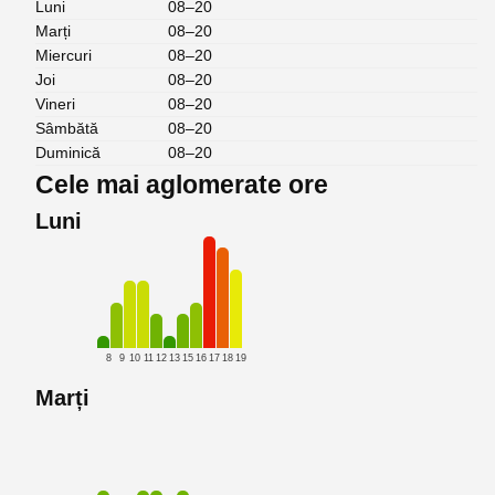
Luni
08–20
Marți
08–20
Miercuri
08–20
Joi
08–20
Vineri
08–20
Sâmbătă
08–20
Duminică
08–20
Cele mai aglomerate ore
Luni
8
9
10
11
12
13
15
16
17
18
19
Marți