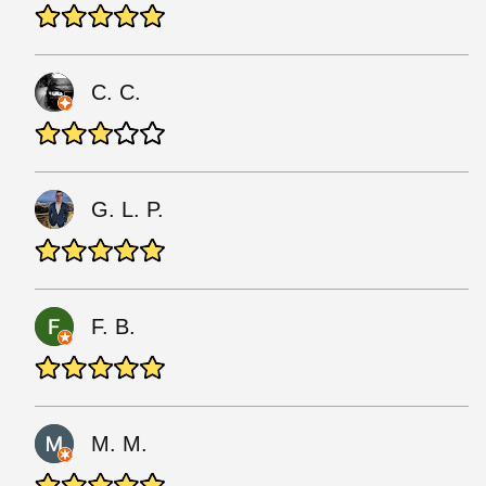
C. C.
G. L. P.
F. B.
M. M.