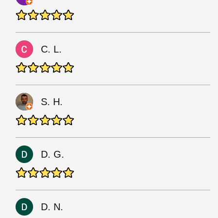
C. L.
S. H.
D. G.
D. N.