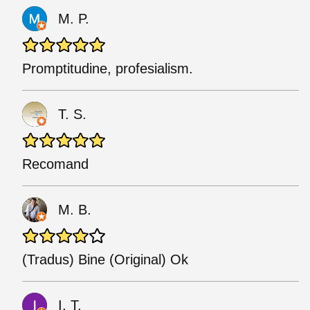
M. P.
Promptitudine, profesialism.
T. S.
Recomand
M. B.
(Tradus) Bine (Original) Ok
I. T.