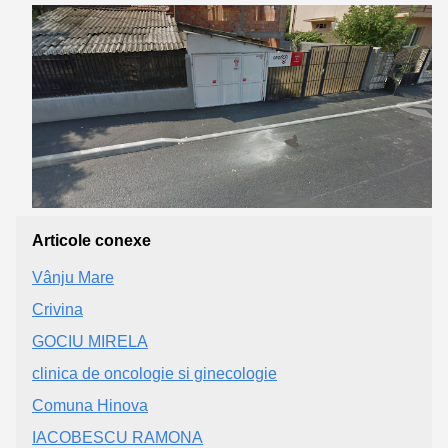
Articole conexe
Vânju Mare
Crivina
GOCIU MIRELA
clinica de oncologie si ginecologie
Comuna Hinova
IACOBESCU RAMONA