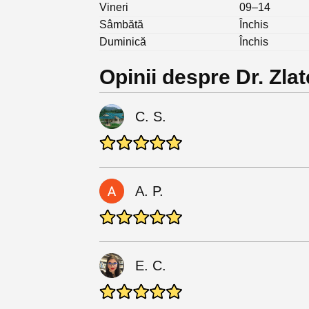
Vineri
09–14
Sâmbătă
Închis
Duminică
Închis
Opinii despre Dr. Zla
C. S.
A. P.
E. C.