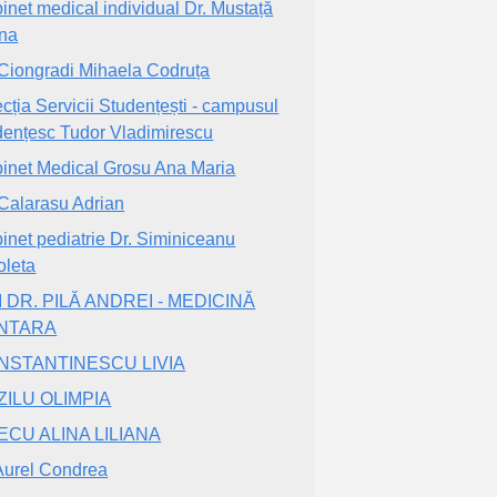
inet medical individual Dr. Mustață
na
 Ciongradi Mihaela Codruța
ecția Servicii Studențești - campusul
dențesc Tudor Vladimirescu
inet Medical Grosu Ana Maria
 Calarasu Adrian
inet pediatrie Dr. Siminiceanu
oleta
 DR. PILĂ ANDREI - MEDICINĂ
NTARA
NSTANTINESCU LIVIA
ZILU OLIMPIA
ECU ALINA LILIANA
Aurel Condrea