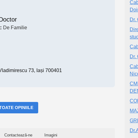
Cab
Doi
Doctor
Dr.
c De Familie
Dir
stu
Cab
Dr.
Cab
Vladimirescu 73, Iași 700401
Nic
CMI
DE
CO
 TOATE OPINIILE
MA
GR
Dr.
Contactează-ne
Imagini