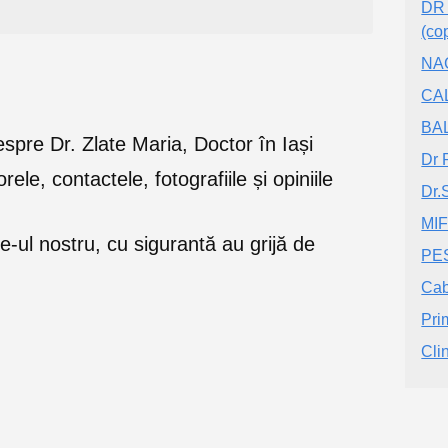
DR 
(cop
NA
CA
BA
 despre Dr. Zlate Maria, Doctor în Iași
Dr 
orele, contactele, fotografiile și opiniile
Dr.
MI
e-ul nostru, cu sigurantă au grijă de
PE
Cab
Pri
Cli