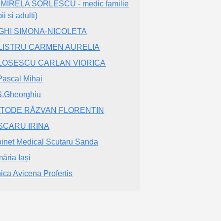
MIRELA SORLESCU - medic familie
ii si adulti)
GHI SIMONA-NICOLETA
LISTRU CARMEN AURELIA
LOSESCU CARLAN VIORICA
Pascal Mihai
S.Gheorghiu
FTODE RĂZVAN FLORENTIN
SCARU IRINA
inet Medical Scutaru Sanda
măria Iași
nica Avicena Profertis