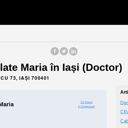
late Maria în Iași (Doctor)
 73, IAȘI 700401
Art
Doc
10 Opinii
 Maria
4 Comentarii
CR
Cab