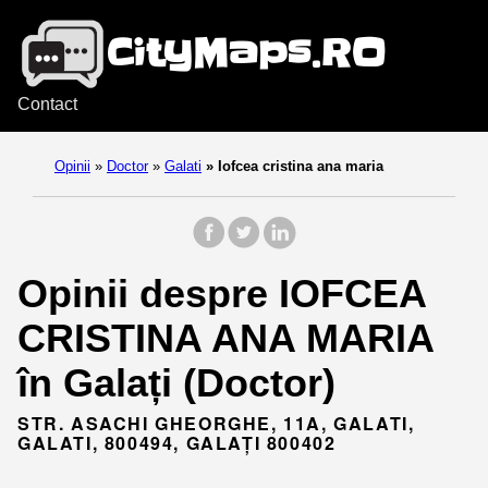
Contact
Opinii
»
Doctor
»
Galati
»
Iofcea cristina ana maria
Opinii despre IOFCEA
CRISTINA ANA MARIA
în Galați (Doctor)
STR. ASACHI GHEORGHE, 11A, GALATI,
GALATI, 800494, GALAȚI 800402