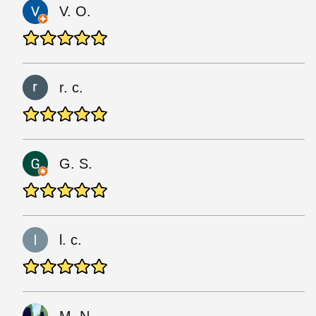
V. O.
r. c.
G. S.
l. c.