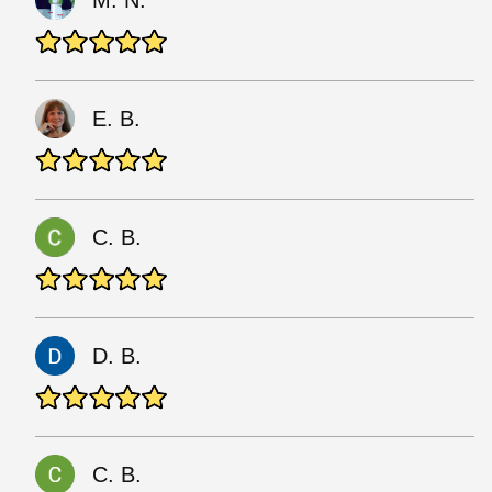
M. N.
E. B.
C. B.
D. B.
C. B.