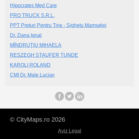
Hipocrates Med Care
PRO TRUCK S.R.L.
PPT Preturi Pentru Tine - Sighetu Marmației
Dr. Dana Ignat
MÎNDRUŢIU MIHAELA
RESZEGH STAUFER TUNDE
KAROLI ROLAND
CMI Dr. Male Lucian
© CityMaps.ro 2026
Aviz Legal