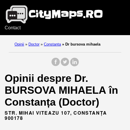
Contact
Opinii
»
Doctor
»
Constanta
»
Dr bursova mihaela
Opinii despre Dr.
BURSOVA MIHAELA în
Constanța (Doctor)
STR. MIHAI VITEAZU 107, CONSTANȚA
900178