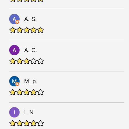
A. S.
A. C.
M. p.
I. N.