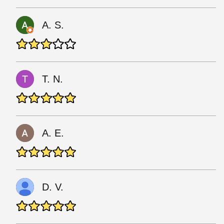
A. S.
T. N.
A. E.
D. V.