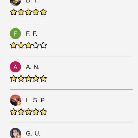
D. T.
F. F.
A. N.
L. S. P.
G. U.