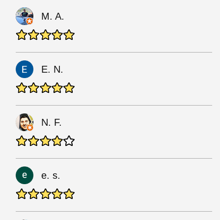
M. A.
E. N.
N. F.
e. s.