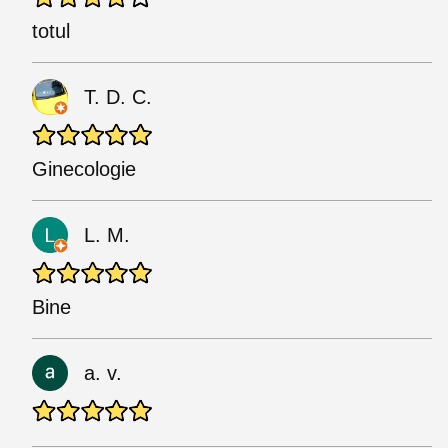
totul
T. D. C.
Ginecologie
L. M.
Bine
a. v.