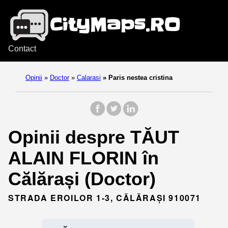
Contact
Opinii
»
Doctor
»
Calarasi
»
Paris nestea cristina
Opinii despre TĂUT
ALAIN FLORIN în
Călărași (Doctor)
STRADA EROILOR 1-3, CĂLĂRAȘI 910071