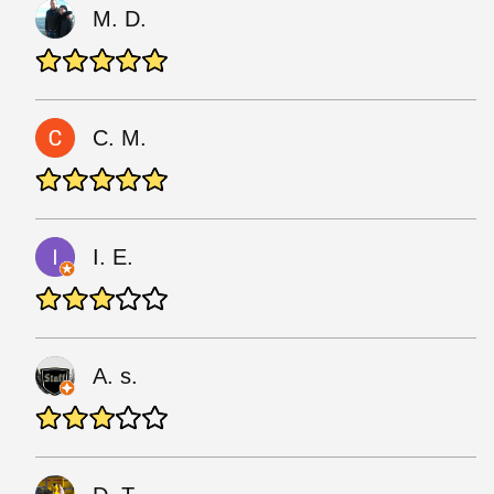
M. D.
C. M.
I. E.
A. s.