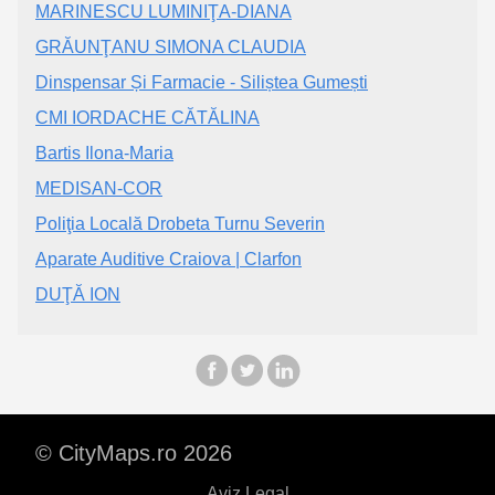
MARINESCU LUMINIŢA-DIANA
GRĂUNŢANU SIMONA CLAUDIA
Dinspensar Și Farmacie - Siliștea Gumești
CMI IORDACHE CĂTĂLINA
Bartis Ilona-Maria
MEDISAN-COR
Poliţia Locală Drobeta Turnu Severin
Aparate Auditive Craiova | Clarfon
DUŢĂ ION
© CityMaps.ro 2026
Aviz Legal