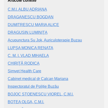
Articole conexe
C.M.I. ALBU ADRIANA
DRAGANESCU BOGDAN
DUMITRESCU MARIA ALICE
DRAGUSIN LUMINIŢA
Acupunctura Su Jok, Auriculoterapie Buzau
LUPŞA MONICA RENATA
C. M. I. VLAD MIHAELA
CHIRIŢĂ RODICA
Simvet Health Care
Cabinet medical dr Calcan Mariana
Inspectoratul de Poliție Buzău
BOJOC STOENESCU VIOREL, C.M.I.
BOTEA OLGA, C.M.I.