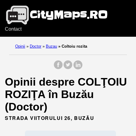
Contact
Opinii
»
Doctor
»
Buzau
»
Coltoiu rozita
Opinii despre COLŢOIU
ROZIŢA în Buzău
(Doctor)
STRADA VIITORULUI 26, BUZĂU