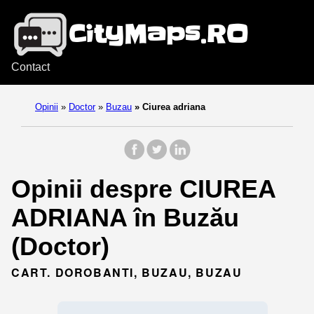
Contact
Opinii
»
Doctor
»
Buzau
»
Ciurea adriana
Opinii despre CIUREA
ADRIANA în Buzău
(Doctor)
CART. DOROBANTI, BUZAU, BUZAU