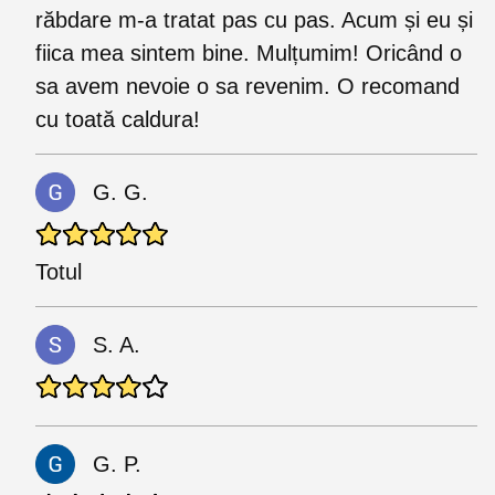
răbdare m-a tratat pas cu pas. Acum și eu și
fiica mea sintem bine. Mulțumim! Oricând o
sa avem nevoie o sa revenim. O recomand
cu toată caldura!
G. G.
Totul
S. A.
G. P.