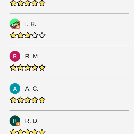
I. R.
R. M.
A. C.
R. D.