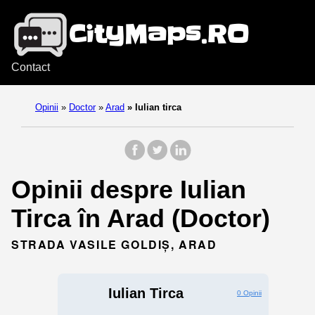
Contact
Opinii
»
Doctor
»
Arad
»
Iulian tirca
Opinii despre Iulian
Tirca în Arad (Doctor)
STRADA VASILE GOLDIȘ, ARAD
Iulian Tirca
0 Opinii