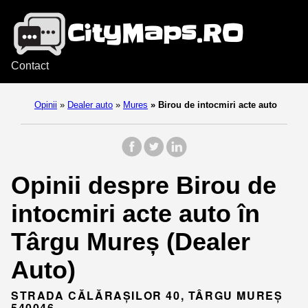
Contact
Opinii
»
Dealer auto
»
Mures
»
Birou de intocmiri acte auto
Opinii despre Birou de
intocmiri acte auto în
Târgu Mureș (Dealer
Auto)
STRADA CĂLĂRAŞILOR 40, TÂRGU MUREȘ
540046