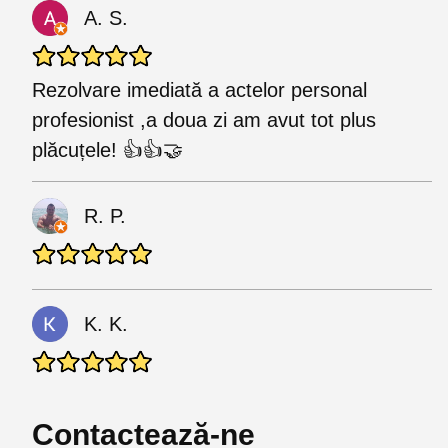
A. S.
Rezolvare imediată a actelor personal
profesionist ,a doua zi am avut tot plus
plăcuțele! 👍👍🤝
R. P.
K. K.
Contactează-ne