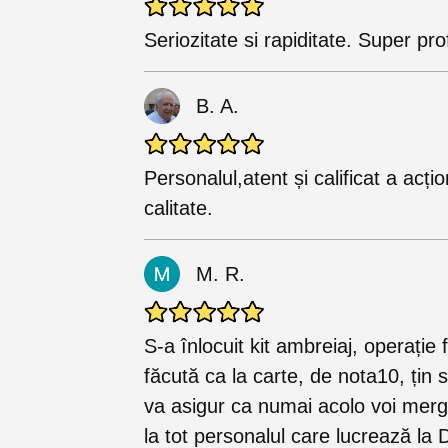
Seriozitate si rapiditate. Super prof
B. A.
Personalul,atent și calificat a acți
calitate.
M. R.
S-a înlocuit kit ambreiaj, operație
făcută ca la carte, de nota10, țin 
va asigur ca numai acolo voi merg
la tot personalul care lucrează la 