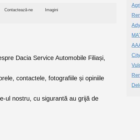
Agr
Contactează-ne
Imagini
Ren
Ady
MA
AA
Cit
 despre Dacia Service Automobile Filiași,
Vul
Ren
orele, contactele, fotografiile și opiniile
Del
e-ul nostru, cu sigurantă au grijă de