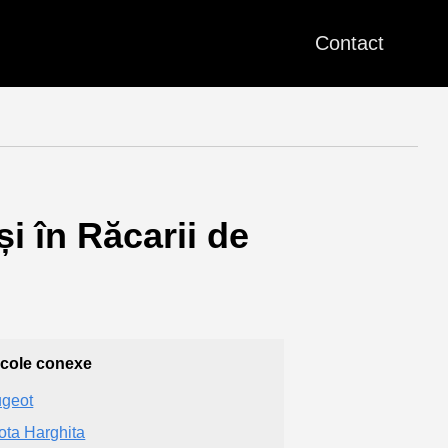
Contact
i în Răcarii de
icole conexe
geot
ota Harghita