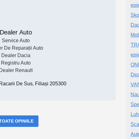
epi
Sko
Dac
Dealer Auto
Mob
Service Auto
TR
er De Reparații Auto
epi
Dealer Dacia
Registru Auto
ONE
Dealer Renault
Dea
, Racarii De Sus, Filiași 205300
VA
Nau
Spe
Luh
 TOATE OPINIILE
Sca
Aut