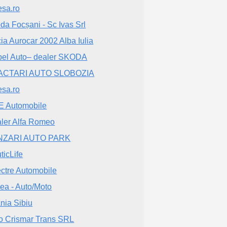
esa.ro
da Focșani - Sc Ivas Srl
ia Aurocar 2002 Alba Iulia
el Auto– dealer SKODA
ACTARI AUTO SLOBOZIA
esa.ro
 Automobile
ler Alfa Romeo
NZARI AUTO PARK
ticLife
ctre Automobile
ea - Auto/Moto
nia Sibiu
o Crismar Trans SRL