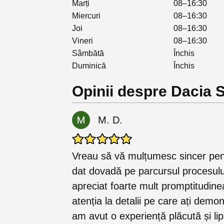
Marți
08–16:30
Miercuri
08–16:30
Joi
08–16:30
Vineri
08–16:30
Sâmbătă
Închis
Duminică
Închis
Opinii despre Dacia S
M. D.
Vreau să vă mulțumesc sincer pentr
dat dovadă pe parcursul procesului
apreciat foarte mult promptitudinea
atenția la detalii pe care ați demo
am avut o experiență plăcută și lip