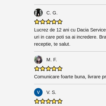
C. G.
Lucrez de 12 ani cu Dacia Service 
uri in care poti sa ai incredere. B
receptie, te salut.
M. F.
Comunicare foarte buna, livrare p
V. S.