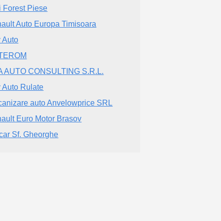
i Forest Piese
ault Auto Europa Timisoara
 Auto
TEROM
A AUTO CONSULTING S.R.L.
y Auto Rulate
canizare auto Anvelowprice SRL
ault Euro Motor Brasov
car Sf. Gheorghe