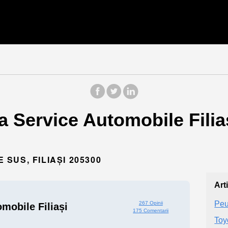
a Service Automobile Filiaș
 SUS, FILIAȘI 205300
Art
Peu
267 Opinii
mobile Filiași
175 Comentarii
Toy