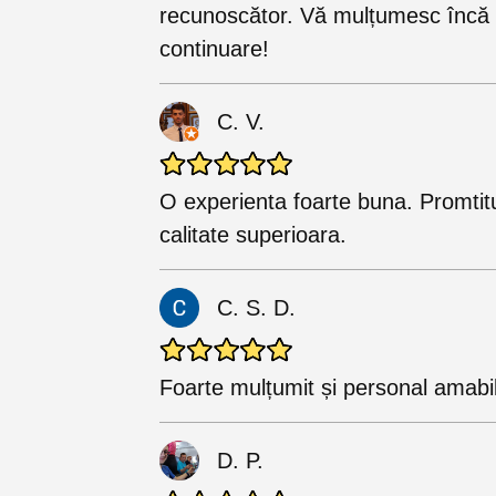
recunoscător. Vă mulțumesc încă o
continuare!
C. V.
O experienta foarte buna. Promtit
calitate superioara.
C. S. D.
Foarte mulțumit și personal amabi
D. P.