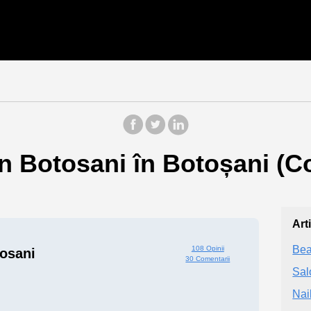
n Botosani în Botoșani (C
Art
Bea
108 Opinii
osani
30 Comentarii
Sal
Nai