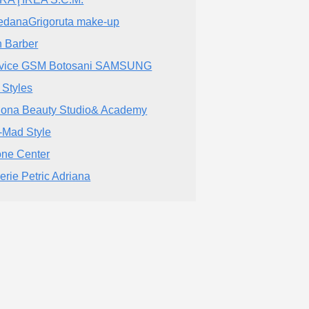
edanaGrigoruta make-up
sh Barber
vice GSM Botosani SAMSUNG
 Styles
lona Beauty Studio& Academy
-Mad Style
ne Center
zerie Petric Adriana