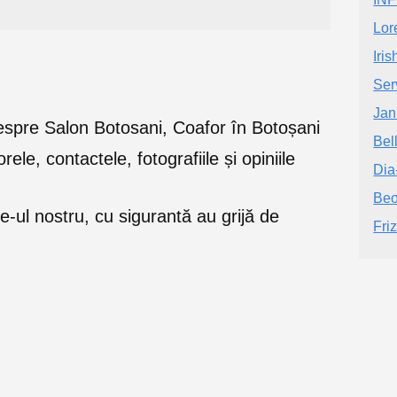
Lor
Iri
Ser
Jan
e despre Salon Botosani, Coafor în Botoșani
Bel
orele, contactele, fotografiile și opiniile
Dia
Beo
e-ul nostru, cu sigurantă au grijă de
Fri