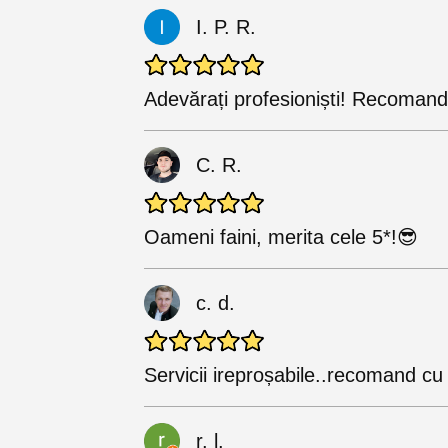
I. P. R.
Adevărați profesioniști! Recomand
C. R.
Oameni faini, merita cele 5*!😎
c. d.
Servicii ireproșabile..recomand cu
r. l.