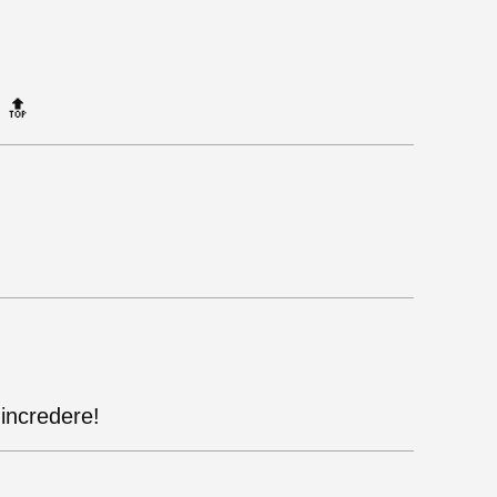
 🔝
 incredere!