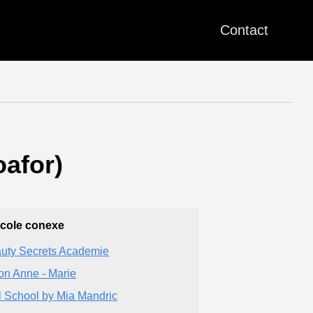
Contact
oafor)
icole conexe
uty Secrets Academie
on Anne - Marie
l School by Mia Mandric