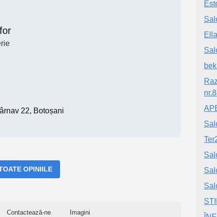
Est
Sal
for
Ell
rie
Sal
bek
Raz
nr.
APE
ârnav 22, Botoșani
Sal
Ter
Sal
 TOATE OPINIILE
Sal
Sal
STI
Contactează-ne
Imagini
ÎNF