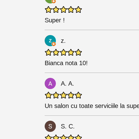
Super !
z.
Bianca nota 10!
A. A.
Un salon cu toate serviciile la superl
S. C.