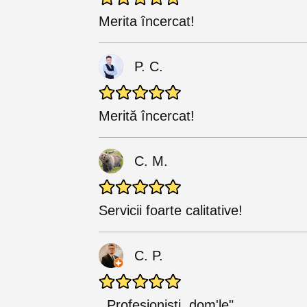
Merita încercat!
P. C.
Merită încercat!
С. М.
Servicii foarte calitative!
C. P.
,,Profesioniști, dom'le"