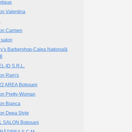
etique
on Valentina
a
on Carmen
 salon
y's Barbershop-Calea Natională
88
L-ID S.R.L.
on Ram's
22 AREA Botosani
on Pretty-Woman
on Bianca
on Deea Style
L SALON Botosani
RĂŢIREA S.C.M.