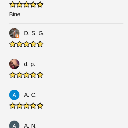
Bine.
D. S. G.
d. p.
A. C.
A. N.