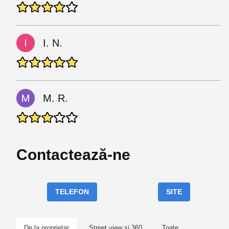
I. N.
M. R.
Contactează-ne
TELEFON
SITE
De la proprietar
Street view și 360
Toate