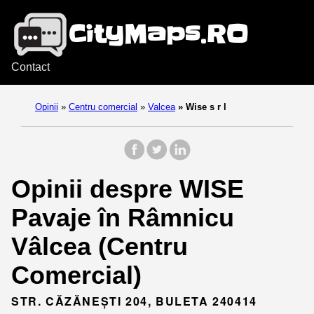
Contact
Opinii
»
Centru comercial
»
Valcea
»
Wise s r l
Opinii despre WISE
Pavaje în Râmnicu
Vâlcea (Centru
Comercial)
STR. CĂZĂNEȘTI 204, BULETA 240414