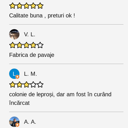
Calitate buna , preturi ok !
V. L.
Fabrica de pavaje
L. M.
colonie de leproși, dar am fost în curând
încărcat
A. A.