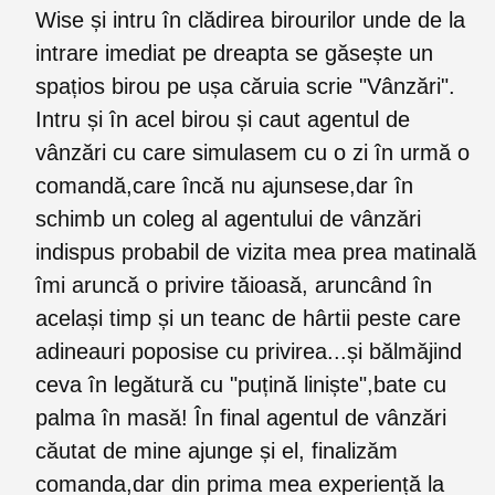
Wise și intru în clădirea birourilor unde de la
intrare imediat pe dreapta se găsește un
spațios birou pe ușa căruia scrie "Vânzări".
Intru și în acel birou și caut agentul de
vânzări cu care simulasem cu o zi în urmă o
comandă,care încă nu ajunsese,dar în
schimb un coleg al agentului de vânzări
indispus probabil de vizita mea prea matinală
îmi aruncă o privire tăioasă, aruncând în
același timp și un teanc de hârtii peste care
adineauri poposise cu privirea...și bălmăjind
ceva în legătură cu "puțină liniște",bate cu
palma în masă! În final agentul de vânzări
căutat de mine ajunge și el, finalizăm
comanda,dar din prima mea experiență la