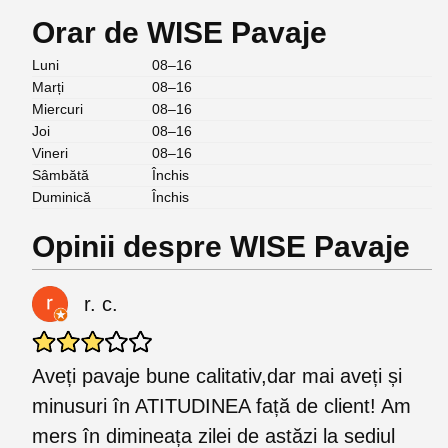
Orar de WISE Pavaje
Luni
08–16
Marți
08–16
Miercuri
08–16
Joi
08–16
Vineri
08–16
Sâmbătă
Închis
Duminică
Închis
Opinii despre WISE Pavaje
r. c.
Aveți pavaje bune calitativ,dar mai aveți și
minusuri în ATITUDINEA față de client! Am
mers în dimineața zilei de astăzi la sediul