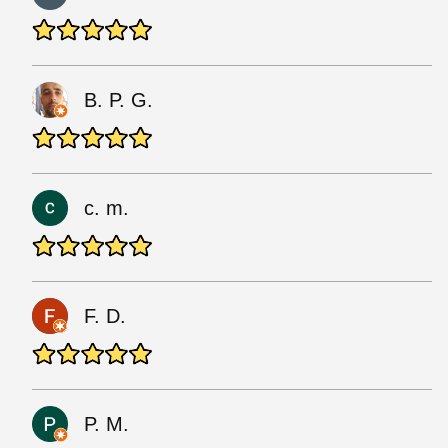
B. P. G.
c. m.
F. D.
P. M.