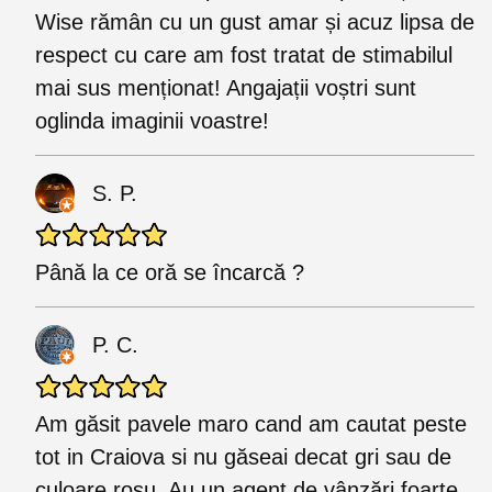
Wise rămân cu un gust amar și acuz lipsa de
respect cu care am fost tratat de stimabilul
mai sus menționat! Angajații voștri sunt
oglinda imaginii voastre!
S. P.
Până la ce oră se încarcă ?
P. C.
Am găsit pavele maro cand am cautat peste
tot in Craiova si nu găseai decat gri sau de
culoare roșu. Au un agent de vânzări foarte