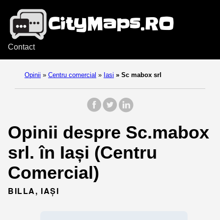
Contact
Opinii
»
Centru comercial
»
Iasi
»
Sc mabox srl
Opinii despre Sc.mabox
srl. în Iași (Centru
Comercial)
BILLA, IAȘI